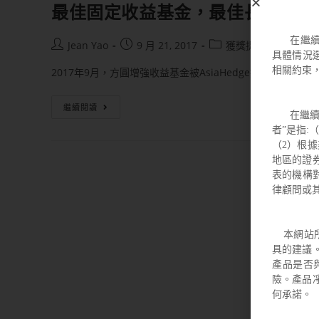
最佳固定收益基金，最佳長期收益
在繼
Jean Yao
9 月 21, 2017
獲獎提名
具體情況
相關約束
2017年9月，方圓增強收益基金被AsiaHedge提名為最
繼續閱讀
在繼續瀏
者”是指:
（2）根據
地區的證
表的機構
律顧問或
本網站所
具的建議
產品是否
險。產品
何承諾。