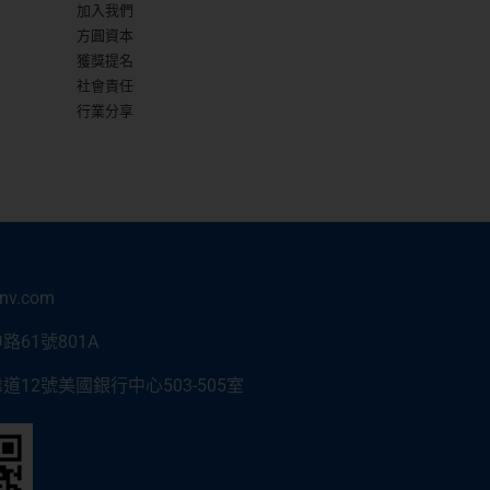
加入我們
方圓資本
獲獎提名
社會責任
行業分享
inv.com
61號801A
12號美國銀行中心503-505室