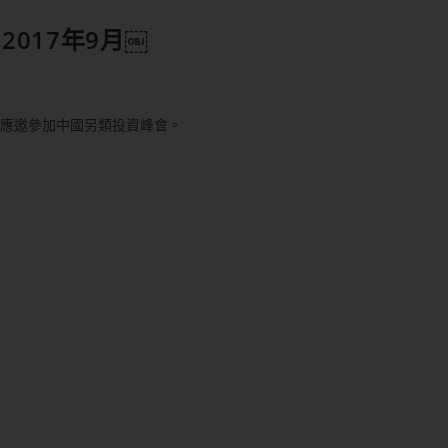
2017年9月￼
賓應邀參加中國另類投資峰會。