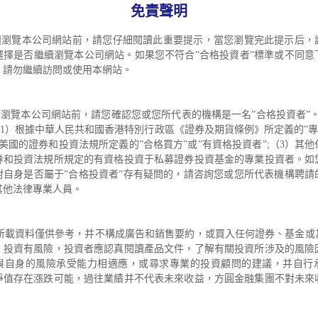
基金獎（五年）
免責聲明
續瀏覽本公司網站前，請您仔細閱讀此重要提示，當您瀏覽完此提示后，
選擇是否繼續瀏覽本公司網站。如果您不符合”合格投資者”標準或不同意
，請勿繼續訪問或使用本網站。
佳固定收益基金，最佳五年長期收益基金（資產規模5億美元以上）。
覽本公司網站前，請您確認您或您所代表的機構是一名”合格投資者”。
（1）根據中華人民共和國香港特別行政區《證券及期貨條例》所定義的”專
美國的證券和投資法規所定義的”合格買方”或”有資格投資者”;（3）其
券和投資法規所規定的有資格投資于私募證券投資基金的專業投資者。如
對自身是否屬于”合格投資者”存有疑問的，請咨詢您或您所代表機構聘請
其他法律專業人員。
載資料僅供參考，并不構成廣告和銷售要約，或買入任何證券、基金或
。投資有風險，投資者應認真閱讀產品文件，了解有關投資所涉及的風險
與自身的風險承受能力相適應，或尋求專業的投資顧問的建議，并自行
凈值存在漲跌可能，過往業績并不代表未來收益，方圓金融集團不對未來