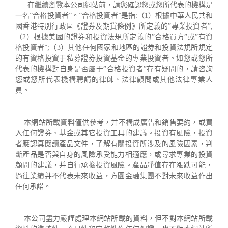
2018 年 12 月
在繼續瀏覽本公司網站前，請您確認您或您所代表的機構是
2018 年 11 月
一名”合格投資者”。”合格投資者”是指:（1）根據中華人民共和
2018 年 8 月
國香港特別行政區《證券及期貨條例》所定義的”專業投資者”;
2018 年 6 月
（2）根據美國的證券和投資法規所定義的”合格買方”或”有資
格投資者”;（3）其他任何國家和地區的證券和投資法規所規定
2018 年 5 月
的有資格投資于私募證券投資基金的專業投資者。如您或您所
2018 年 4 月
代表的機構對自身是否屬于”合格投資者”存有疑問的，請咨詢
2018 年 3 月
您或您所代表機構聘請的律師、法律顧問或其他法律專業人
2018 年 1 月
員。
2017 年 12 月
2017 年 11 月
2017 年 9 月
本網站所載資料僅供參考，并不構成廣告和銷售要約，或買
2017 年 6 月
入任何證券、基金或其它投資工具的建議。投資有風險，投資
2017 年 5 月
者應認真閱讀產品文件，了解有關投資所涉及的風險因素，判
2017 年 4 月
斷產品是否與自身的風險承受能力相適應，或尋求專業的投資
2016 年 12 月
顧問的建議，并自行承擔投資風險。產品凈值存在漲跌可能，
過往業績并不代表未來收益，方圓金融集團不對未來收益作出
2016 年 11 月
任何承諾。
2016 年 9 月
2016 年 5 月
2016 年 4 月
本公司盡力嚴謹處理本網站所載的資料，但不對本網站所載
2016 年 3 月